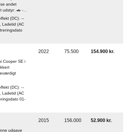
sse andet
udstyr: 🚗 -...
fekt (DC): --
, Ladetid (AC
istreringsdato
2022
75.500
154.900 kr.
i Cooper SE i
kkert
neværdigt
fekt (DC): --
, Ladetid (AC
treringsdato 01-
2015
156.000
52.900 kr.
Denne udgave