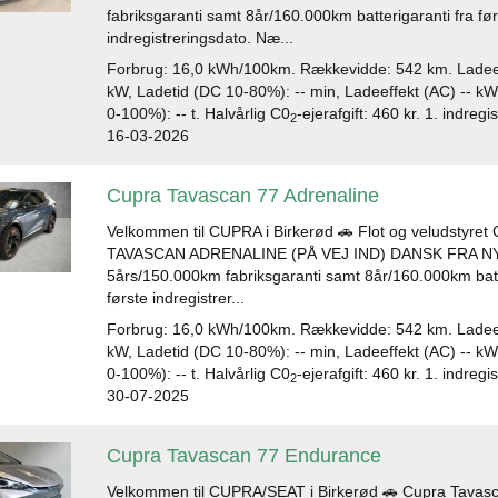
fabriksgaranti samt 8år/160.000km batterigaranti fra fø
indregistreringsdato. Næ...
Forbrug: 16,0 kWh/100km. Rækkevidde: 542 km. Ladeef
kW, Ladetid (DC 10-80%): -- min, Ladeeffekt (AC) -- kW
0-100%): -- t. Halvårlig C0
-ejerafgift: 460 kr. 1. indreg
2
16-03-2026
Cupra Tavascan 77 Adrenaline
Velkommen til CUPRA i Birkerød 🚗 Flot og veludstyre
TAVASCAN ADRENALINE (PÅ VEJ IND) DANSK FRA N
5års/150.000km fabriksgaranti samt 8år/160.000km batt
første indregistrer...
Forbrug: 16,0 kWh/100km. Rækkevidde: 542 km. Ladeef
kW, Ladetid (DC 10-80%): -- min, Ladeeffekt (AC) -- kW
0-100%): -- t. Halvårlig C0
-ejerafgift: 460 kr. 1. indreg
2
30-07-2025
Cupra Tavascan 77 Endurance
Velkommen til CUPRA/SEAT i Birkerød 🚗 Cupra Tavas