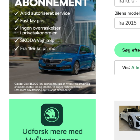
Bilens model
Søg efte
Vis:
Alle