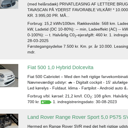
(med helårsdæk) PRIVATLEASING AF LETTERE BRU
TAVASCAN PÅ YDERST FAVORABLE VILKÅR! * 10.000 
KR. 3.995,00 PR. MÅ...
Forbrug: 15,2 kWh/100km. Rækkevidde: 568 km. Ladeef
kW, Ladetid (DC 10-80%): -- min, Ladeeffekt (AC) -- kW
0-100%): -- t. Halvårlig C0
-ejerafgift: 460 kr. 1. indreg
2
28-03-2025
Førstegangsydelse 7.500 kr. Km. pr. år 10.000. Leasin
mdr.
Fiat 500 1,0 Hybrid Dolcevita
Fiat 500 Cabriolet – Med den helt rigtige farvekombinat
Nævneværdigt udstyr: 🚗 - Digitalt cockpit - 15' alufælge 
Led kørelys - Fuldaut. klima - Fartpilot - Android auto & 
Forbrug v/bl. kørsel: 21,2 km/l. CO
: 108 g/km. Halvårli
2
700 kr.
1. indregistreringsdato: 30-08-2023
Land Rover Range Rover Sport 5,0 P575 S
Hermed en Range Rover SVR med det helt rigtige udsty