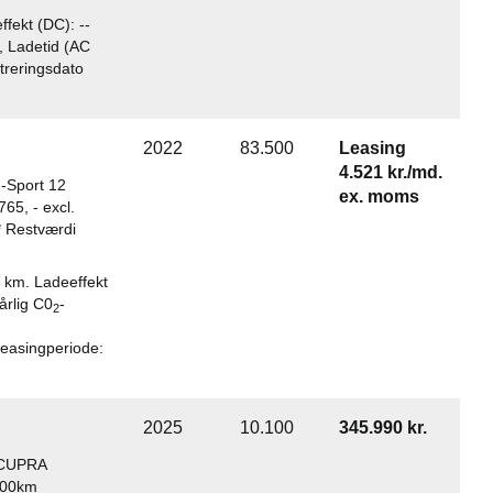
fekt (DC): --
, Ladetid (AC
istreringsdato
2022
83.500
Leasing
4.521 kr./md.
-Sport 12
ex. moms
65, - excl.
* Restværdi
5 km. Ladeeffekt
årlig C0
-
2
Leasingperiode:
2025
10.100
345.990 kr.
t CUPRA
000km