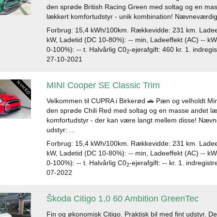
den sprøde British Racing Green med soltag og en ma
lækkert komfortudstyr - unik kombination! Nævneværdigt 
Forbrug: 15,4 kWh/100km. Rækkevidde: 231 km. Ladeef
kW, Ladetid (DC 10-80%): -- min, Ladeeffekt (AC) -- kW
0-100%): -- t. Halvårlig C0
-ejerafgift: 460 kr. 1. indreg
2
27-10-2021
MINI Cooper SE Classic Trim
Velkommen til CUPRA i Birkerød 🚗 Pæn og velholdt Min
den sprøde Chili Red med soltag og en masse andet læ
komfortudstyr - der kan være langt mellem disse! Næv
udstyr: ...
Forbrug: 15,4 kWh/100km. Rækkevidde: 231 km. Ladeef
kW, Ladetid (DC 10-80%): -- min, Ladeeffekt (AC) -- kW
0-100%): -- t. Halvårlig C0
-ejerafgift: -- kr. 1. indregis
2
07-2022
Škoda Citigo 1,0 60 Ambition GreenTec
Fin og økonomisk Citigo. Praktisk bil med fint udstyr. 