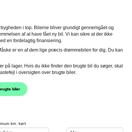
er trygheden i top. Bilerne bliver grundigt gennemgået og
emmelsen af at have fået ny bil. Vi kan sikre at der ikke
med en fordelagtig finansiering.
r. Måske er en af dem lige præcis drømmebilen for dig. Du kan
r på lager. Hvis du ikke finder den brugte bil du søger, skal
tastefejl i oversigten over brugte biler.
brugte biler
imum km. kørt