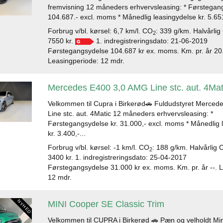
fremvisning 12 måneders erhvervsleasing: * Førstegang
104.687.- excl. moms * Månedlig leasingydelse kr. 5.651
Forbrug v/bl. kørsel: 6,7 km/l. CO
: 339 g/km. Halvårlig
2
7550 kr.
1. indregistreringsdato: 21-06-2019
Førstegangsydelse 104.687 kr ex. moms. Km. pr. år 20
Leasingperiode: 12 mdr.
Mercedes E400 3,0 AMG Line stc. aut. 4Mat
Velkommen til Cupra i Birkerød🚗 Fuldudstyret Merce
Line stc. aut. 4Matic 12 måneders erhvervsleasing: *
Førstegangsydelse kr. 31.000,- excl. moms * Månedlig 
kr. 3.400,-...
Forbrug v/bl. kørsel: -1 km/l. CO
: 188 g/km. Halvårlig 
2
3400 kr. 1. indregistreringsdato: 25-04-2017
Førstegangsydelse 31.000 kr ex. moms. Km. pr. år --. 
12 mdr.
MINI Cooper SE Classic Trim
Velkommen til CUPRA i Birkerød 🚗 Pæn og velholdt Min