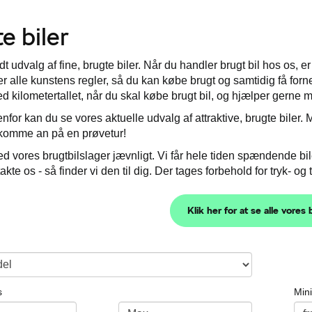
e biler
dt udvalg af fine, brugte biler. Når du handler brugt bil hos os, 
ter alle kunstens regler, så du kan købe brugt og samtidig få forn
ed kilometertallet, når du skal købe brugt bil, og hjælper gerne 
denfor kan du se vores aktuelle udvalg af attraktive, brugte bile
 komme an på en prøvetur!
d vores brugtbilslager jævnligt. Vi får hele tiden spændende bile
akte os - så finder vi den til dig. Der tages forbehold for tryk- og 
Klik her for at se alle vores 
s
Min