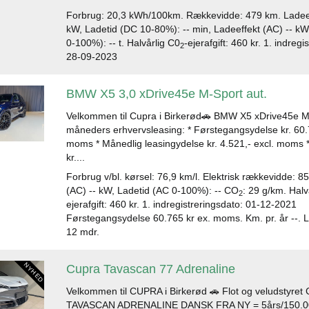
Forbrug: 20,3 kWh/100km. Rækkevidde: 479 km. Ladeef
kW, Ladetid (DC 10-80%): -- min, Ladeeffekt (AC) -- kW
0-100%): -- t. Halvårlig C0
-ejerafgift: 460 kr. 1. indreg
2
28-09-2023
BMW X5 3,0 xDrive45e M-Sport aut.
Velkommen til Cupra i Birkerød🚗 BMW X5 xDrive45e M
måneders erhvervsleasing: * Førstegangsydelse kr. 60.7
moms * Månedlig leasingydelse kr. 4.521,- excl. moms 
kr....
Forbrug v/bl. kørsel: 76,9 km/l. Elektrisk rækkevidde: 8
(AC) -- kW, Ladetid (AC 0-100%): -- CO
: 29 g/km. Halv
2
ejerafgift: 460 kr. 1. indregistreringsdato: 01-12-2021
Førstegangsydelse 60.765 kr ex. moms. Km. pr. år --. 
12 mdr.
Cupra Tavascan 77 Adrenaline
Velkommen til CUPRA i Birkerød 🚗 Flot og veludstyre
TAVASCAN ADRENALINE DANSK FRA NY = 5års/150.