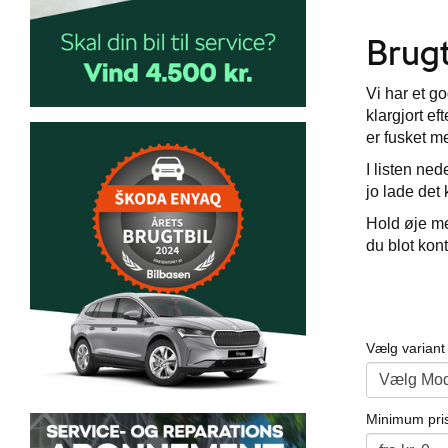
Brugt
Vi har et go
klargjort ef
er fusket m
I listen ne
jo lade det
Hold øje me
du blot kont
Vælg variant
Minimum pri