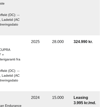
rste
fekt (DC): --
, Ladetid (AC
istreringsdato
2025
28.000
324.990 kr.
t CUPRA
Y =
erigaranti fra
fekt (DC): --
, Ladetid (AC
istreringsdato
2024
15.000
Leasing
3.995 kr./md.
can Endurance