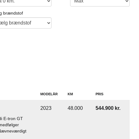
g brændstof
MODELÅR
KM
PRIS
2023
48.000
544.900 kr.
di E-tron GT
medfølger
) Nævneværdigt