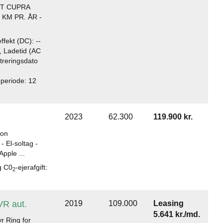
GT CUPRA
KM PR. ÅR -
fekt (DC): --
, Ladetid (AC
istreringsdato
gperiode: 12
2023
62.300
119.900 kr.
ion
- El-soltag -
Apple ...
g C0
-ejerafgift:
2
VR aut.
2019
109.000
Leasing
5.641 kr./md.
r Ring for