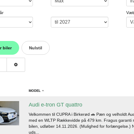
år
Væl
r biler
Nulstil
MODEL
Audi e-tron GT quattro
Velkommen til CUPRA i Birkerød 🚗 Pæn og velholdt Au
med en WLTP Rækkevidde på 479 km. Fragus garanti 
bilen, udløber 14.11.2026. (Mulighed for forlængelse.
uds...