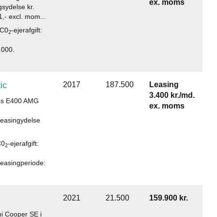
ex. moms
sydelse kr.
,- excl. mom...
 C0
-ejerafgift:
2
.000.
ic
2017
187.500
Leasing
3.400 kr./md.
des E400 AMG
ex. moms
leasingydelse
C0
-ejerafgift:
2
Leasingperiode:
2021
21.500
159.900 kr.
i Cooper SE i