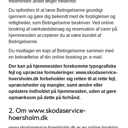
medmindre andet følger nedenfor.
Du opfordres til at læse Betingelserne grundigt
igennem og gøre dig bekendt med de forpligtelser og
rettigheder, som Betingelserne beskriver. Ved online
booking af værkstedsbesøg og reservation af varer på
hjemmesiden accepterer du at være bundet af
ge
Betingelserne.
Du modtager en kopi af Betingelserne sammen med
en bekræftelse af din online booking pr. e-mail.
Der kan på hjemmesiden forekomme typografiske
fejl og upræcise formuleringer. www.skodaservice-
hoersholm.dk forbeholder sig retten til at rette fejl,
upræcisheder og mangler, samt ændre eller
opdatere indholdet på hjemmesiden, uden at gøre
opmærksom på dette på forhånd.
2. Om www.skodaservice-
hoersholm.dk
www.skodaservice-hoersholm.dk er en online booking