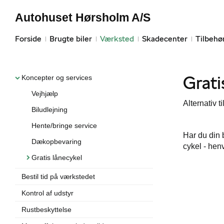
Autohuset Hørsholm A/S
Forside
Brugte biler
Værksted
Skadecenter
Tilbehø
Grati
Koncepter og services
Vejhjælp
Alternativ t
Biludlejning
Hente/bringe service
Har du din 
Dækopbevaring
cykel - henv
Gratis lånecykel
Bestil tid på værkstedet
Kontrol af udstyr
Rustbeskyttelse