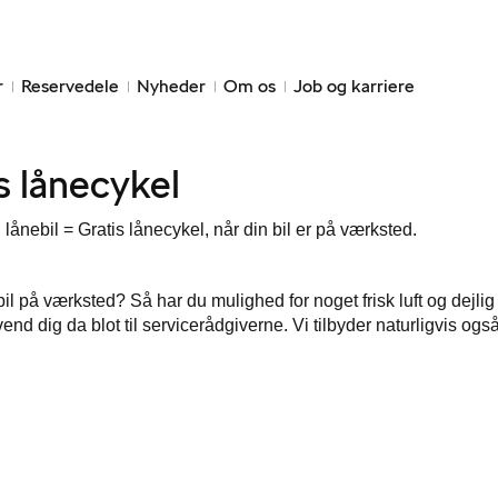
r
Reservedele
Nyheder
Om os
Job og karriere
s lånecykel
il lånebil = Gratis lånecykel, når din bil er på værksted.
bil på værksted? Så har du mulighed for noget frisk luft og dejlig
end dig da blot til servicerådgiverne. Vi tilbyder naturligvis ogs