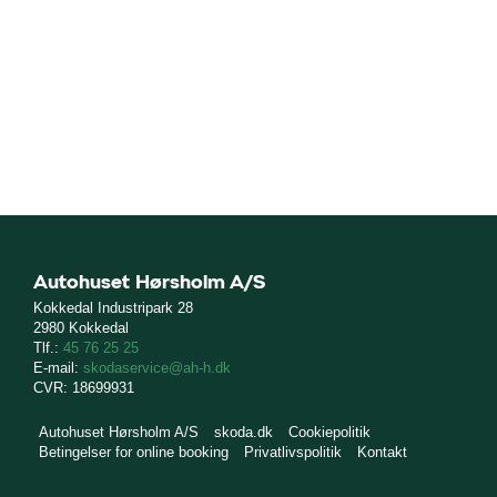
ykel
værkstedet
tyr
se
 mindre slid
ct
Autohuset Hørsholm A/S
de
Kokkedal Industripark 28
2980 Kokkedal
Tlf.:
45 76 25 25
E-mail:
skodaservice@ah-h.dk
CVR: 18699931
de
Autohuset Hørsholm A/S
skoda.dk
Cookiepolitik
ementer
Betingelser for online booking
Privatlivspolitik
Kontakt
t