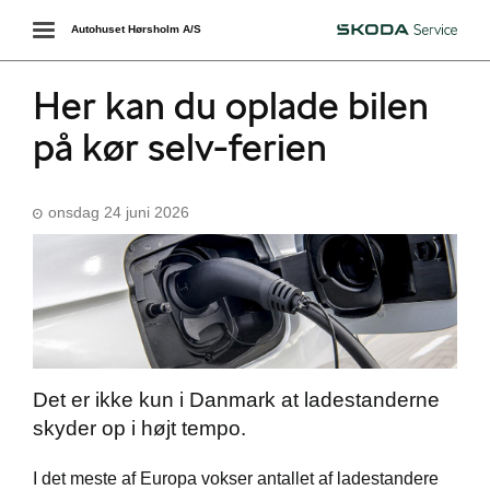
Toggle
Autohuset Hørsholm A/S
Škoda
navigation
Her kan du oplade bilen
på kør selv-ferien
onsdag 24 juni 2026
Det er ikke kun i Danmark at ladestanderne
skyder op i højt tempo.
I det meste af Europa vokser antallet af ladestandere