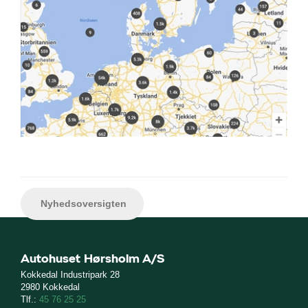
Nyhedsoversigten
Autohuset Hørsholm A/S
Kokkedal Industripark 28
2980 Kokkedal
Tlf.:
45 76 25 25