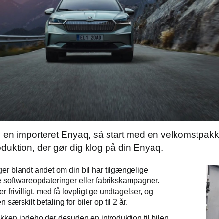
i en importeret Enyaq, så start med en velkomstpakke
roduktion, der gør dig klog på din Enyaq.
er blandt andet om din bil har tilgængelige
softwareopdateringer eller fabrikskampagner.
 er frivilligt, med få lovpligtige undtagelser, og
 særskilt betaling for biler op til 2 år.
ken indeholder desuden en introduktion til bilen,