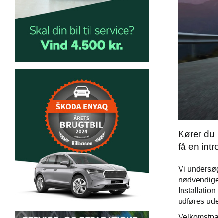
Kører du 
få en int
Vi undersøg
nødvendige 
Installation
udføres uden
Velkomstpak