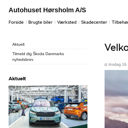
Autohuset Hørsholm A/S
Forside
Brugte biler
Værksted
Skadecenter
Tilbehø
Velk
Aktuelt
Tilmeld dig Škoda Danmarks
nyhedsbrev
tirsdag 1
Aktuelt