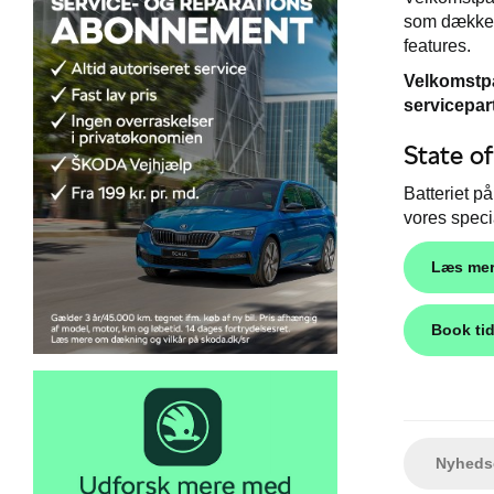
som dækker 
features.
Velkomstpa
servicepar
State o
Batteriet p
vores speci
Læs mer
Book ti
Nyhedso