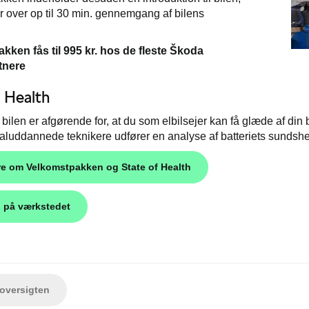
over op til 30 min. gennemgang af bilens
kken fås til 995 kr. hos de fleste Škoda
tnere
f Health
å bilen er afgørende for, at du som elbilsejer kan få glæde af din
aluddannede teknikere udfører en analyse af batteriets sundshe
e om Velkomstpakken og State of Health
d på værkstedet
versigten