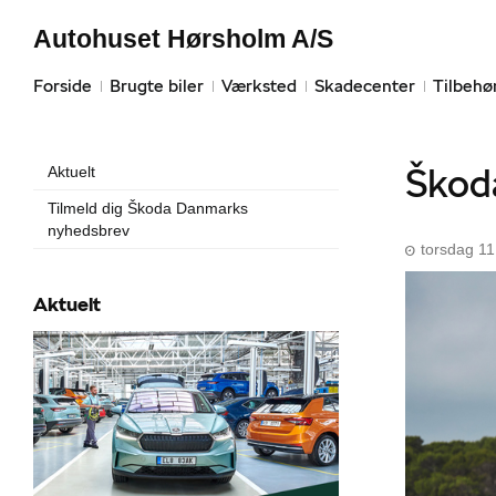
Autohuset Hørsholm A/S
Forside
Brugte biler
Værksted
Skadecenter
Tilbehø
Škoda
Aktuelt
Tilmeld dig Škoda Danmarks
nyhedsbrev
torsdag 1
Aktuelt