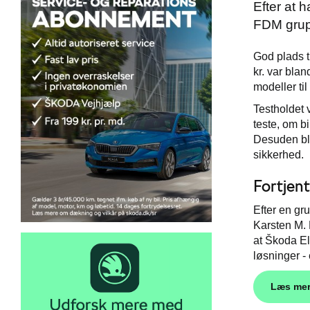
Efter at 
FDM grup
God plads t
kr. var blan
modeller ti
Testholdet 
teste, om b
Desuden bl
sikkerhed.
Fortjent
Efter en gr
Karsten M.
at Škoda El
løsninger - 
Læs mer