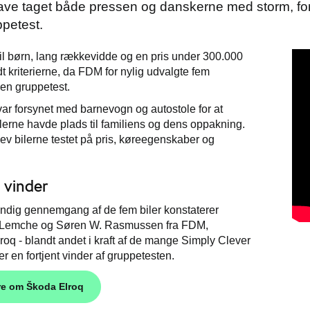
have taget både pressen og danskerne med storm, fort
petest.
il børn, lang rækkevidde og en pris under 300.000
dt kriterierne, da FDM for nylig udvalgte fem
l en gruppetest.
var forsynet med
barnevogn og autostole for at
ilerne havde plads til familiens og dens oppakning.
ev bilerne
testet på pris, køreegenskaber og
 vinder
undig gennemgang af de fem biler konstaterer
 Lemche og Søren W. Rasmussen fra FDM,
roq - blandt andet i kraft af de mange Simply Clever
er en fortjent vinder af gruppetesten.
e om Škoda Elroq