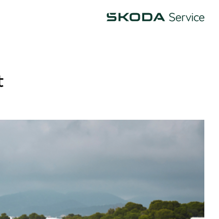
Škoda
t