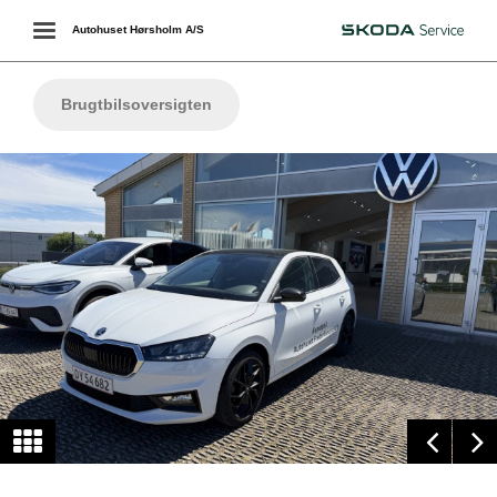
Toggle
Autohuset Hørsholm A/S
Škoda
navigation
Brugtbilsoversigten
ing