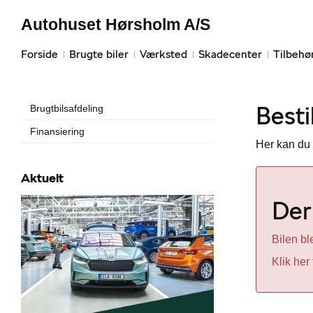
Autohuset Hørsholm A/S
Forside
Brugte biler
Værksted
Skadecenter
Tilbehø
Besti
Brugtbilsafdeling
Finansiering
Her kan du 
Aktuelt
Der 
Bilen bl
Klik her